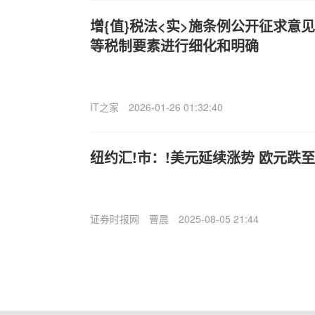
增{值}税法<实>施条例公开征求意
等税制要素进行细化和明确
IT之家
2026-01-26 01:32:40
纽约汇!市：!美元延续涨势 欧元跌
证券时报网
曹晨
2025-08-05 21:44