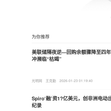
为你推荐
美联储隔夜逆—回购余额骤降至四年
冲濒临“枯竭”
光明网
王克勤
2026-01-23 01:19:40
Spiro‘融’资1?亿美元，创非洲
纪录