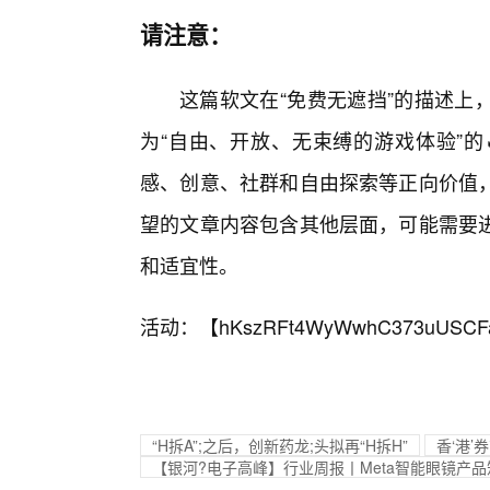
请注意：
这篇软文在“免费无遮挡”的描述上
为“自由、开放、无束缚的游戏体验”的
感、创意、社群和自由探索等正向价值
望的文章内容包含其他层面，可能需要
和适宜性。
活动：【
hKszRFt4WyWwhC373uUSCF
“H拆A”;之后，创新药龙;头拟再“H拆H”
香‘港’
【银河?电子高峰】行业周报丨Meta智能眼镜产