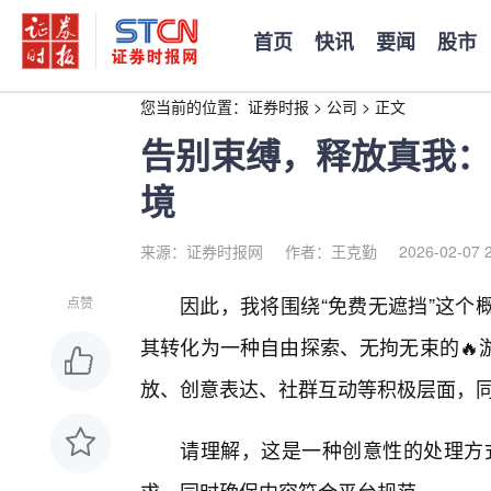
首页
快讯
要闻
股市
您当前的位置：
证券时报
>
公司
>
正文
告别束缚，释放真我：
境
来源：证券时报网
作者：王克勤
2026-02-07 
因此，我将围绕“免费无遮挡”这个
点赞
其转化为一种自由探索、无拘无束的🔥
放、创意表达、社群互动等积极层面，同
请理解，这是一种创意性的处理方式