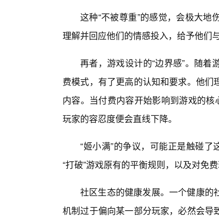
这种“不被尊重”的感觉，会极大地
理解并回应他们的情感投入，给予他们
再者，游戏设计的“边界感”。随着
费模式，有了更高的认知和要求。他们
内容。当付费内容开始影响到游戏的核心
玩家的容忍度便会直线下降。
“姬小满”的争议，可能正是触碰了
“打破”游戏原有的平衡规则，以及对免费
社区生态的健康发展。一个健康的
机制过于偏向某一部分玩家，必然会导