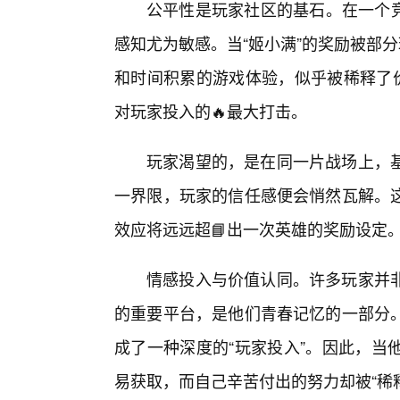
公平性是玩家社区的基石。在一个竞
感知尤为敏感。当“姬小满”的奖励被部
和时间积累的游戏体验，似乎被稀释了价
对玩家投入的🔥最大打击。
玩家渴望的，是在同一片战场上，
一界限，玩家的信任感便会悄然瓦解。
效应将远远超📘出一次英雄的奖励设定
情感投入与价值认同。许多玩家并
的重要平台，是他们青春记忆的一部分
成了一种深度的“玩家投入”。因此，当
易获取，而自己辛苦付出的努力却被“稀