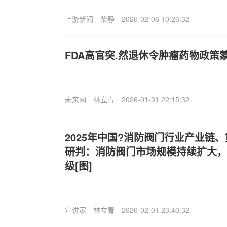
上游新闻
柴静
2026-02-06 10:26:32
FDA高官突.然退休令肿瘤药物政策
未来网
林立青
2026-01-31 22:15:32
2025年中国?消防阀门行业产业链
研判：消防阀门市场规模持续扩大，
级[图]
宣讲家
林立青
2026-02-01 23:40:32