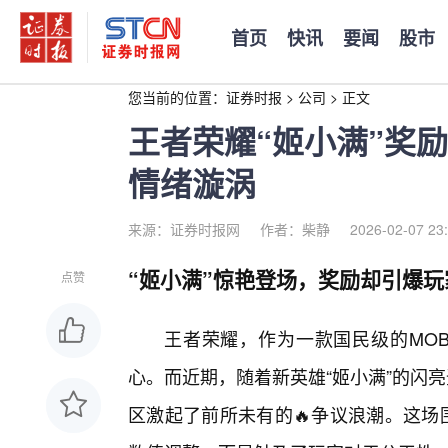
首页
快讯
要闻
股市
您当前的位置：
证券时报
>
公司
>
正文
王者荣耀“姬小满”奖
情绪漩涡
来源：证券时报网
作者：柴静
2026-02-07 23
“姬小满”惊艳登场，奖励却引爆玩
点赞
王者荣耀，作为一款国民级的MO
心。而近期，随着新英雄“姬小满”的闪
区激起了前所未有的🔥争议浪潮。这场