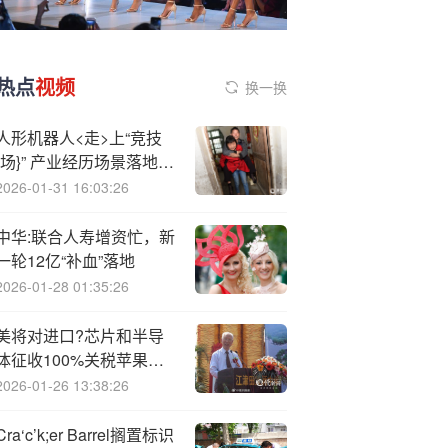
热点
视频
换一换
人形机器人<走>上“竞技
{场}” 产业经历场景落地大
考
2026-01-31 16:03:26
中华:联合人寿增资忙，新
一轮12亿“补血”落地
2026-01-28 01:35:26
美将对进口?芯片和半导
体征收100%关税苹果将
在美追加投资1000亿美元
2026-01-26 13:38:26
Cra‘c’k;er Barrel搁置标识