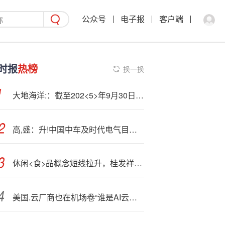
公众号
电子报
客户端
时报
热榜
换一换
大地海洋:：截至202<5>年9月30日，公司共有股东3825户
高,盛：升!中国中车及时代电气目标价 维持“买入”评级
休闲<食>品概念短线拉升，桂发祥涨停
美国.云厂商也在机场卷“谁是AI云第一” | re:Invent观察