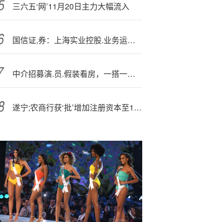
三六五‘网’11月20日主力大幅流入
国信证,券：上海实业控股.业务运营稳健 旗下消费品及大健康板块增长突出 维持“优于大市”评级
中介招募演.员.假装看房，一搭一档唱“双簧”，专家：“相当于PUA房东了”
遂宁;农商行获‘批’增加注册资本至11.98亿元